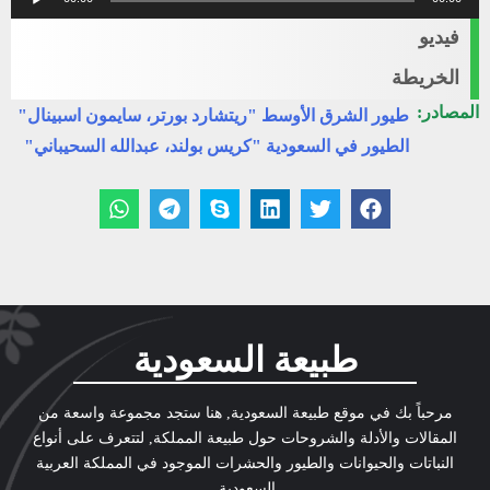
الصوت
فيديو
الخريطة
المصادر:
طيور الشرق الأوسط "ريتشارد بورتر، سايمون اسبينال"
الطيور في السعودية "كريس بولند، عبدالله السحيباني"
طبيعة السعودية
مرحباً بك في موقع طبيعة السعودية, هنا ستجد مجموعة واسعة من
المقالات والأدلة والشروحات حول طبيعة المملكة, لتتعرف على أنواع
النباتات والحيوانات والطيور والحشرات الموجود في المملكة العربية
السعودية.