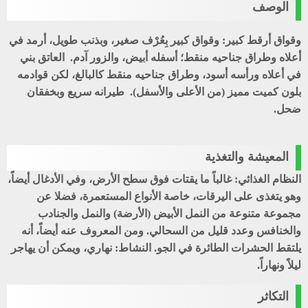
الوصف
وقواق أرقط كبير: وقواق كبير بِعُرْف صغير، وبذنب طويل، أرمد في
أعلاه وطراق جناحيه منقط؛ أسفله أبيض، والزور آدم. العاتق بني
في أعلاه ورأسه أسود، وطراق جناحيه منقط كالبالغ، لكن قوادمه
بلون كميت مميز (من الأعلى والأسفل). طيرانه سريع وبخفقان
ضحل.
المعيشة والتغذية
النظام الغذائي: غالباً ما يقتات فوق سطح الأرض، وفي الأدغال أيضاً،
وهو يتغذى على اليرقات، خاصة الأنواع المستعمرة، فضلا عن
مجموعة متنوعة من النمل الأبيض (الأرضة) والنمل والجنادب
والخنافس وعدد قليل من السحالي. ومن المعروف عنه أيضاً، أنه
يلتقط الحشرات الطائرة في الجو. النشاط: نهاري، ويمكن أن يهاجر
ليلاً ونهاراً.
التكاثر