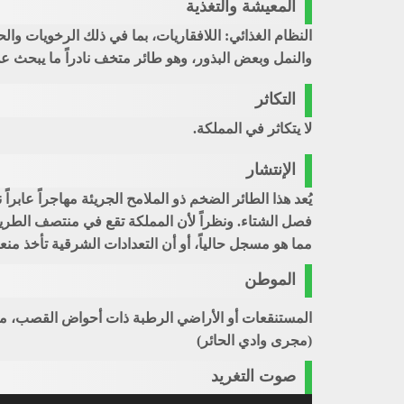
المعيشة والتغذية
النظام الغذائي: اللافقاريات، بما في ذلك الرخويات و
والنمل وبعض البذور، وهو طائر متخف نادراً ما يبحث ع
التكاثر
لا يتكاثر في المملكة.
الإنتشار
يُعد هذا الطائر الضخم ذو الملامح الجريئة مهاجراً عابرا
فصل الشتاء. ونظراً لأن المملكة تقع في منتصف الطري
مما هو مسجل حالياً، أو أن التعدادات الشرقية تأخذ منع
الموطن
المستنقعات أو الأراضي الرطبة ذات أحواض القصب، مثل
(مجرى وادي الحائر)
صوت التغريد
استخدم