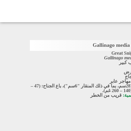
G
Great Sni
Gallinago me
 كبير
أرض
اج
مهاجر عابر
الطول: (28سم، بما في ذلك المنقار "6سم")، باع الجناح: (47 –
مية:
قريب من الخطر