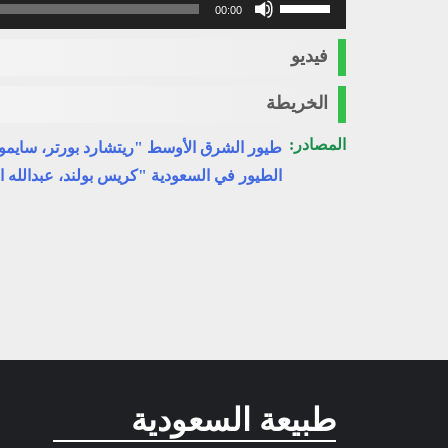
00:00
مفاتيح
الأسهم
فيديو
أعلى/
أسفل
الخريطة
لزيادة
أو
المصادر:
طيور الشرق الأوسط "ريتشارد بورتر، سايمو
خفض
الطيور في السعودية "كريس بولند، عبدالله ا
مستوى
الصوت.
طبيعة السعودية