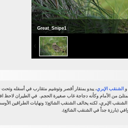
Great_Snipe1
شنقب كبير
الشنقب الإبري
، يبدو بمنقار أقصر وتوشيم متقارب في أسفله وتحت 
تلئ من الأمام وكأنه دجاجة غاب صغيرة الحجم. في الطيران لاحظ افت
الشنقب الإبري، لكنه يخالف الشنقب الشائع)؛ ونهايات الطراقين الأوسط 
افي (بارزة جداً في الشنقب الشائع).