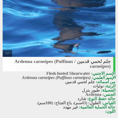
جلم لحمي قدمين / Ardenna carneipes (Puffinus
Flesh-footed_shearwater
carneipes)
جلم لحمي قدمين
الإسم الاجنبي:
Flesh-footed Shearwater
الإسم العلمي:
Ardenna carneipes (Puffinus carneipes)
من أسمائه:
جلم لحمي قدمين
الرتبة:
نوئيات
الفصيلة:
طيور بترل
الجنس:
Ardenna
حالة حفظ النوع:
شارد
القياس:
الطول: (43سم)، باع الجناح: (100سم).
حالة الحماية العالمية:
غير مهدد
اللون: