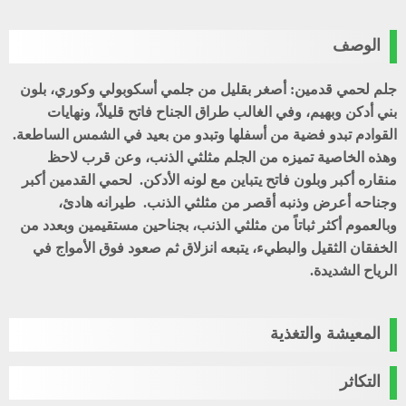
الوصف
جلم لحمي قدمين: أصغر بقليل من جلمي أسكوبولي وكوري، بلون
بني أدكن وبهيم، وفي الغالب طراق الجناح فاتح قليلاً، ونهايات
القوادم تبدو فضية من أسفلها وتبدو من بعيد في الشمس الساطعة.
وهذه الخاصية تميزه من الجلم مثلثي الذنب، وعن قرب لاحظ
منقاره أكبر وبلون فاتح يتباين مع لونه الأدكن. لحمي القدمين أكبر
وجناحه أعرض وذنبه أقصر من مثلثي الذنب. طيرانه هادئ،
وبالعموم أكثر ثباتاً من مثلثي الذنب، بجناحين مستقيمين وبعدد من
الخفقان الثقيل والبطيء، يتبعه انزلاق ثم صعود فوق الأمواج في
الرياح الشديدة.
المعيشة والتغذية
التكاثر