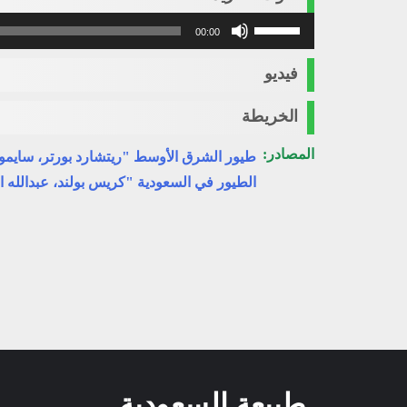
استخدم
00:00
مفاتيح
الأسهم
فيديو
أعلى/
أسفل
الخريطة
لزيادة
أو
المصادر:
طيور الشرق الأوسط "ريتشارد بورتر، سايمو
خفض
الطيور في السعودية "كريس بولند، عبدالله ا
مستوى
الصوت.
طبيعة السعودية