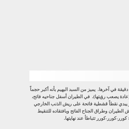
ة في آخرها. يميز من السبد البهيم بأنه أكبر حجماً
ادة يصعب رؤيتها). في الطيران أسفل جناحيه فاتح،
كر يبدي نقطاً قشطية فاتحة على ريش الذنب الخارجي
يش الطيران وطراق الجناح الفاتح وبافتقاده للتنقيط
كورر-كورر-كورر تتباطأ عند نهايتها.