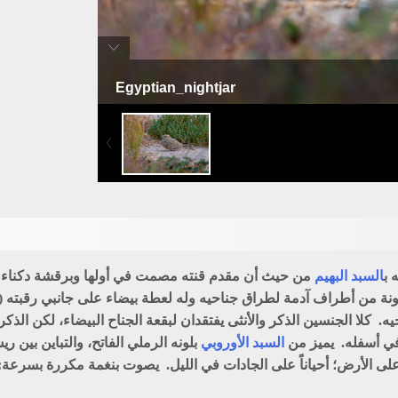
Egyptian_nightjar
سبد مصري
 ب
السبد البهيم
من حيث أن مقدم قنته مصمت في أولها وبرقشة دكناء دقيق
نة من أطراف آدمة لطراق جناحيه وله لعطة بيضاء على جانبي رقبته (ع
. كلا الجنسين الذكر والأنثى يفتقدان لبقعة الجناح البيضاء، لكن الذ
 في أسفله. يميز من
السبد الأوروبي
بلونه الرملي الفاتح، والتباين بين ر
ً على الأرض؛ أحياناً على الجادات في الليل. يصوت بنغمة مكررة بسرعة: 