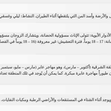
مل والأرضة وأسد المن التي يلتقطها أثناء الطيران. النشاط: ليلي وغس
ً. الأدوار الأبوية: تتولى الإناث مسؤولية الحضانة، ويتشارك الزوجان مس
مباشرة. البيض المحضون: من واحدة إلى بي
ة الشرقية (أكتوبر – مارس)، وهو مهاجر عابر (مارس – مايو، سبتمبر 
يوراً مهاجرة عابرة مبكرة. كما يمكن أن يُوجد في تلك المنطقة تعداد 
جد أثناء الشتاء في المستنقعات والأراضي الرطبة ومكبات النفايات.