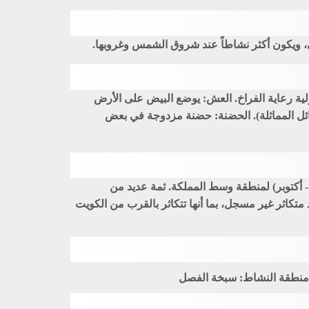
قي، ويكون أكثر نشاطاً عند شروق الشمس وغروبها.
ؤولية رعاية الفراخ. العش: يوضع البيض على الأرض
ضتين. الحضانة: 17 – 18 يوماً. فترة التعشيش: غير معروفة (16 – 18 يوماً في الفصائل المماثلة). الحضنة: حضنة مزدوجة في بعض
- أكتوبر) لمنطقة وسط المملكة. ثمة عديد من
متكاثر غير مسجل، بما أنها تتكاثر بالقرب من الكويت
 منطقة النشاط: سبخة الفصل