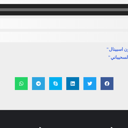
ن اسبينال"
لسحيباني"