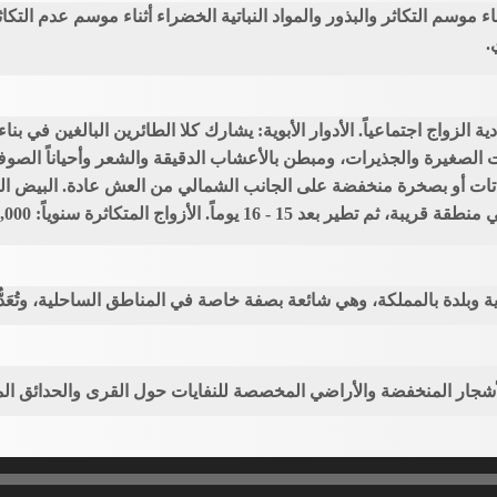
ء موسم التكاثر والبذور والمواد النباتية الخضراء أثناء موسم عدم التكا
.
ة الزواج اجتماعياً. الأدوار الأبوية: يشارك كلا الطائرين البالغين في ب
صغيرة والجذيرات، ومبطن بالأعشاب الدقيقة والشعر وأحياناً الصوف
ة وبلدة بالمملكة، وهي شائعة بصفة خاصة في المناطق الساحلية، وتُعَدُّ ث
لأشجار المنخفضة والأراضي المخصصة للنفايات حول القرى والحدائق ا