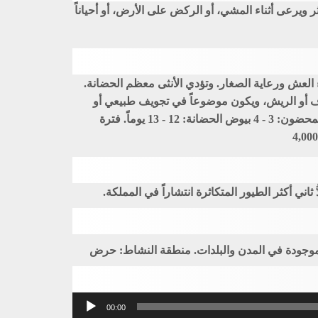
ثر ويرعى أثناء المشي، أو الركض على الأرض، أو أحياناً
ناء العش ورعاية الصغار. وتؤدي الأنثى معظم الحضانة.
 أو الريش، ويكون موضوعاً في تجويف طبيعي أو
محفور في الأرض، وغالباً ما يكون مظللاً بأجمة من النباتات أو بصخرة منخفضة على الجانب الشمالي من العش عادة. البيض المحضون: 3 - 4 بيوض الحضانة: 12 - 13 يوماً. فترة
اني أكثر الطيور المتكاثرة انتشاراً في المملكة.
لموجودة في المدن والبلدات. منطقة النشاط: حرض
مشغل
00:00
الصوت