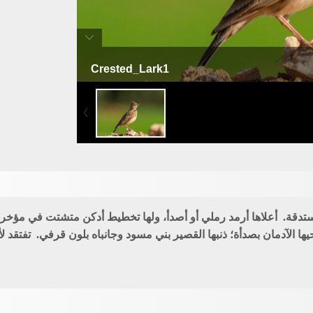
Crested_Lark1
قبرة شائعة
تدقة. أعلاها أرمد رملي أو أصدأ، ولها تخطيط أدكن متشتت في مؤخر ا
 الآدمان بصدأة؛ ذنبها القصير بني مسود وجانباه بلون قرفي. تفتقد لأ