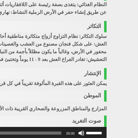
النظام الغذائي: يتغذى بصفة رئيسة على اللافقاريات أثنا
عن طريق إنشاء حفر في الأرض الرملية النشاط: نهاري
التكاثر
سلوك التكاثر: نظام التزاوج أزواج متكاثرة مناطقية أحادي
العش: على شكل فنجان مصنوع من العشب والغصينات ال
التعشيش: تغادر الفراخ العش بعد 9 - 11 يوماً وتختبئ في منطقة قريبة، ثم تطير بعد 15 - 16 يوماً. الأزواج المتكاثرة سنوياً: 4,000,000
الإنتشار
يمكن العثور على هذه القبرة المألوفة تقريباً في كل قري
الموطن
المزارع والمناطق المزروعة والصحاري القريبة ذات ا
صوت التغريد
استخدم
00:00
مفاتيح