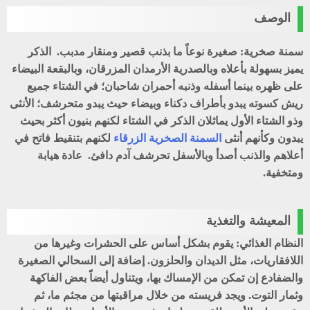
الوصف
سمنة صخرية: صغيرة نوعاً ما بذنب قصير ومنقار مدبب. الذكر
يميز بسهولة بأعلاه وبالصدرية الأرمدان المزرقان، وبالبقعة البيضاء
على ظهره بينما أسفله وذنبه أحمران شاحبان؛ في الشتاء جميع
ريش كسوته يبدو بأطراف دكناء وبيضاء حيث يبدو متحرشف؛ الأنثى
وذو الشتاء الأول يماثلان الذكر في الشتاء لكنهم بنيون أكثر بحيث
يبدون وكأنهم أنثى
السمنة الصخرية الزرقاء
لكنهم بتنقيط فاتح في
أعلاهم والذنب أصدأ وبالأسفل تحرشف آدم دافئ. عادة هيابة
ومتخفية.
المعيشة والتغذية
النظام الغذائي: يقوم بشكل أساس على الحشرات وغيرها من
اللافقاريات، مثل الديدان والحلزون. إضافة إلى السحالي الصغيرة
والضفادع إن تمكن من الإمساك بها، ويتناول أيضاً بعض الفاكهة
وثمار التوت. ويجد فريسته من خلال مراقبتها من مجثم ما، ثم