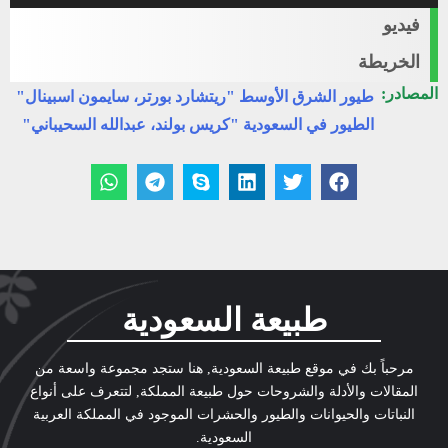
الصوت
فيديو
الخريطة
المصادر:
طيور الشرق الأوسط "ريتشارد بورتر، سايمون اسبينال"
الطيور في السعودية "كريس بولند، عبدالله السحيباني"
طبيعة السعودية
مرحباً بك في موقع طبيعة السعودية, هنا ستجد مجموعة واسعة من
المقالات والأدلة والشروحات حول طبيعة المملكة, لتتعرف على أنواع
النباتات والحيوانات والطيور والحشرات الموجود في المملكة العربية
السعودية.