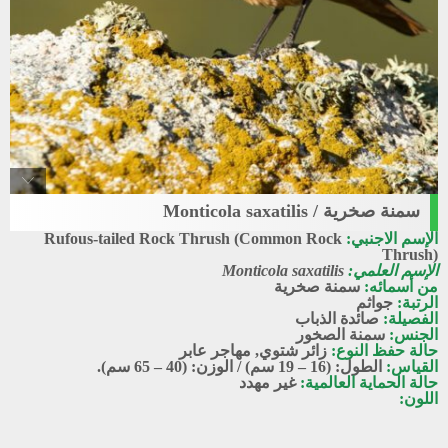
سمنة صخرية / Monticola saxatilis
Common_rock_thrush
الإسم الاجنبي:
Rufous-tailed Rock Thrush (Common Rock
سمنة صخرية
Thrush)
الإسم العلمي:
Monticola saxatilis
من أسمائه:
سمنة صخرية
الرتبة:
جواثم
الفصيلة:
صائدة الذباب
الجنس:
سمنة الصخور
حالة حفظ النوع:
زائر شتوي
,
مهاجر عابر
القياس:
الطول: (16 – 19 سم) / الوزن: (40 – 65 سم).
حالة الحماية العالمية:
غير مهدد
اللون: