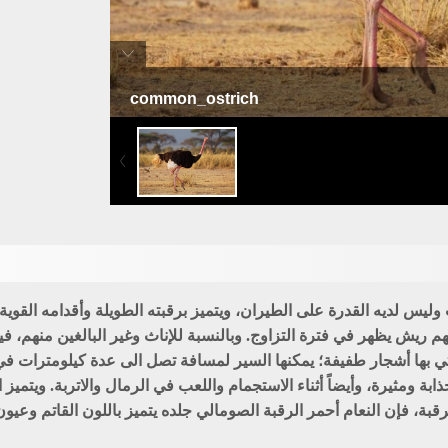
common_ostrich
النعام أحمر الرقبة
يس لديه القدرة على الطيران، ويتميز برقبته الطويلة وأقدامه القوية ال
ديهم ريش يظهر في فترة التزاوج. وبالنسبة للإناث وغير البالغين منهم،
بها أشجار طفيفة؛ يمكنها السير لمسافة تصل الى عدة كيلومترات في ال
ومثيرة، وأيضاً أثناء الاستجمام واللعب في الرمال والاتربة. ويتميز
، فإن النعام أحمر الرقبة الصومالي جلده يتميز باللون القاتم وعيون