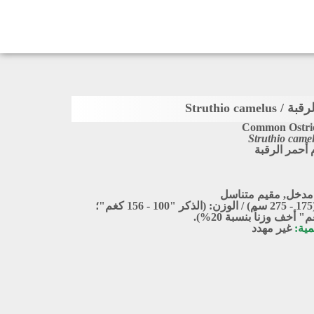
Struthio came
Common Ostri
Struthio came
م أحمر الرقبة
مدخل
,
مقيم متناسل
الطول: (175 - 275 سم) / الوزن: (الذكر "100 - 156 كغم"؛
مية:
غير مهدد