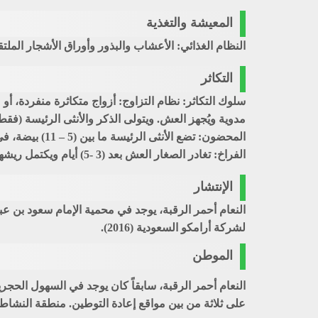
المعيشة والتغذية
النظام الغذائي: الأعشاب والبذور وأوراق الأشجار الملت
التكاثر
الفراخ: تغادر الصغار العش بعد (3 -5) أيام ويكتمل ريشها في عمر (4 – 5) أشهر. الحضنة: عادة حضنة واحدة. الأزواج المتكاثرة سنوياً: 80
الإنتشار
لشركة أرامكو السعودية (2016).
الموطن
النعام أحمر الرقبة، سابقاً كان يوجد في السهول الحجر
على ثلاثة من بين مواقع إعادة التوطين. منطقة النشاط: