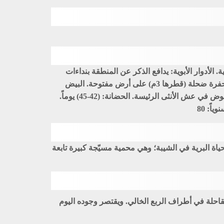
ج متكاثرة منفردة، أو مجموعات تتكون من ذكر مهيمن وأنثى رئيسة، وما بين (2-5) إناث إضافية. الأدوار الأبوية: يدافع الذكر عن المنطقة بنداءات
مدوية ويُجهز العش. ويتولى الذكر والأنثى الرئيسة (فقط) حضانة البيض والاعتناء بالفراخ وإطعام الصغار لمدة 9 أشهر. العش: حفرة ضحلة (قطرها 3م) على أرض مفتوحة. البيض
المحضون: تضع الأنثى الرئيسة ما بين (5 – 11) بيضة، في حين تضع كل أنثى ثانوية عدداً إضافياً من البيض يراوح ما بين (2 – 6) بيوض في عش الأنثى الرئيسة. الحضانة: (42-45) يوماً.
ة الإمام سعود بن عبد العزير (محازة الصيد) (1994)، وعروق بني معارض (2017)، ومحمية الحياة البرية في الشيبة؛ وهي محمية مسيّجة كبيرة تابعة
قاحلة في أطراف الربع الخالي. ويقتصر وجوده اليوم