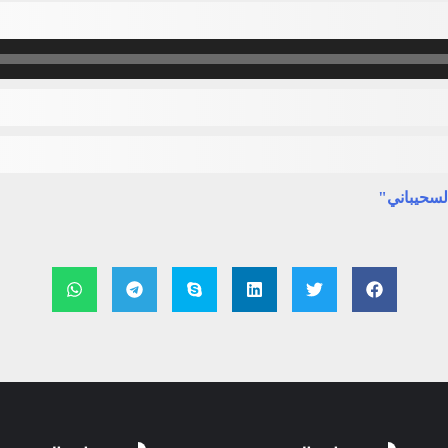
لسحيباني"