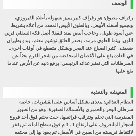
الوصف
رفراف مطوق: هو رفراف كبير يميز بسهولة بأعلاه الفيروزي،
وبجميع أسفله الأبيض، وبالطوق الأبيض المحدد من أعلاه بشريط
عين أسود طويل، وحاجب أبيض يمتد للقفا؛ أصل فكه السفلي قرني
اللون، بينما العلوي مرمد. بصدر العاتق توشيم معتم. يبدو بطيران
ضعيف. كثير الصياح عند الفجر وبشكل متقطع في أوقات أخرى.
في العادة يقع على الأغصان المنخفضة من شجر القرم بحثاً عن
السرطانات التي تعتبر غذائه الرئيسي؛ يرفع ذنبه عن الأرض عندما
يقع عليها.
المعيشة والتغذية
النظام الغذائي: يتغذى بشكل أساس على القشريات، خاصة
سرطان البحر والجمبري والأسماك الصغيرة، وهو من الطيور
المفترسة التي تجثم وتترقب فرائسها، حيث يجثم فوق أحد فروع
أشجار المانغروف على ارتفاع 1 - 3 م فوق سطح الماء، ثم يقفز
لالتقاط فريسته من الطين في الأسفل، ثم يعود بها إلى مجثمه