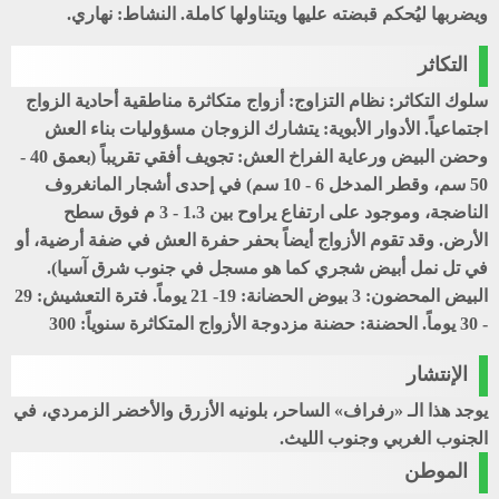
ويضربها ليُحكم قبضته عليها ويتناولها كاملة. النشاط: نهاري.
التكاثر
سلوك التكاثر: نظام التزاوج: أزواج متكاثرة مناطقية أحادية الزواج
اجتماعياً. الأدوار الأبوية: يتشارك الزوجان مسؤوليات بناء العش
وحضن البيض ورعاية الفراخ العش: تجويف أفقي تقريباً (بعمق 40 -
50 سم، وقطر المدخل 6 - 10 سم) في إحدى أشجار المانغروف
الناضجة، وموجود على ارتفاع يراوح بين 1.3 - 3 م فوق سطح
الأرض. وقد تقوم الأزواج أيضاً بحفر حفرة العش في ضفة أرضية، أو
في تل نمل أبيض شجري كما هو مسجل في جنوب شرق آسيا).
البيض المحضون: 3 بيوض الحضانة: 19- 21 يوماً. فترة التعشيش: 29
- 30 يوماً. الحضنة: حضنة مزدوجة الأزواج المتكاثرة سنوياً: 300
الإنتشار
يوجد هذا الـ «رفراف» الساحر، بلونيه الأزرق والأخضر الزمردي، في
الجنوب الغربي وجنوب الليث.
الموطن