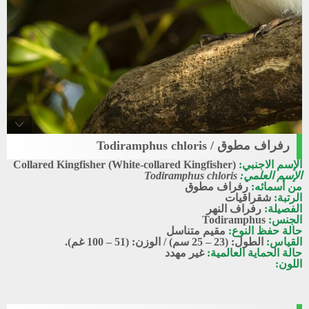
رفراف مطوق / Todiramphus chloris
Collared_kingfisher
الإسم الاجنبي:
Collared Kingfisher (White-collared Kingfisher)
رفراف مطوق
الإسم العلمي:
Todiramphus chloris
من أسمائه:
رفراف مطوق
الرتبة:
شقراقيات
الفصيلة:
رفراف النهر
الجنس:
Todiramphus
حالة حفظ النوع:
مقيم متناسل
القياس:
الطول: (23 – 25 سم) / الوزن: (51 – 100 غم).
حالة الحماية العالمية:
غير مهدد
اللون: