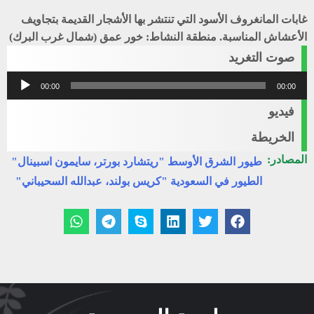
غابات المانغروف الأسود التي تنتشر بها الأشجار القديمة بتجاويف
الأعشاش المناسبة. منطقة النشاط: خور عمق (شمال غرب البرك)
صوت التغريد
مشغل
00:00
00:00
الصوت
فيديو
الخريطة
المصادر:
طيور الشرق الأوسط "ريتشارد بورتر، سايمون اسبينال"
الطيور في السعودية "كريس بولند، عبدالله السحيباني"