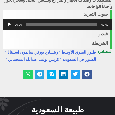
المستنقعات وضفاف الأنهار والمزارع وبساتين النخيل وشجر الحور
وأحياناً الواحات.
صوت التغريد
مشغل
00:00
00:00
الصوت
فيديو
الخريطة
المصادر:
طيور الشرق الأوسط "ريتشارد بورتر، سايمون اسبينال"
الطيور في السعودية "كريس بولند، عبدالله السحيباني"
طبيعة السعودية