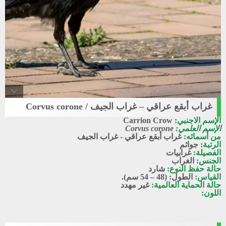
غراب أبقع عراقي – غراب الجيف / Corvus corone
Carrion_crow
الإسم الاجنبي:
Carrion Crow
غراب أبقع عراقي - غراب الجيف
الإسم العلمي:
Corvus corone
من أسمائه:
غراب أبقع عراقي - غراب الجيف
الرتبة:
جواثم
الفصيلة:
غرابيات
الجنس:
الغراب
حالة حفظ النوع:
شارد
القياس:
الطول: (48 – 54 سم).
حالة الحماية العالمية:
غير مهدد
اللون: