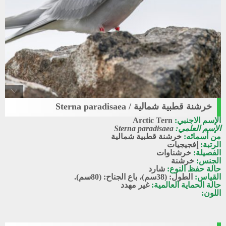
خرشنة قطبية شمالية / Sterna paradisaea
Arctic_tern
الإسم الاجنبي:
Arctic Tern
خرشنة قطبية شمالية
الإسم العلمي:
Sterna paradisaea
من أسمائه:
خرشنة قطبية شمالية
الرتبة:
إفجيجيات
الفصيلة:
خرشناوات
الجنس:
خرشنة
حالة حفظ النوع:
شارد
القياس:
الطول: (38سم)، باع الجناح: (80سم).
حالة الحماية العالمية:
غير مهدد
اللون: