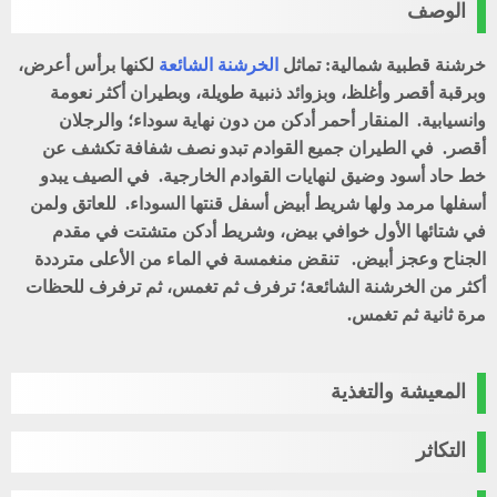
الوصف
خرشنة قطبية شمالية: تماثل
الخرشنة الشائعة
لكنها برأس أعرض،
وبرقبة أقصر وأغلظ، وبزوائد ذنبية طويلة، وبطيران أكثر نعومة
وانسيابية. المنقار أحمر أدكن من دون نهاية سوداء؛ والرجلان
أقصر. في الطيران جميع القوادم تبدو نصف شفافة تكشف عن
خط حاد أسود وضيق لنهايات القوادم الخارجية. في الصيف يبدو
أسفلها مرمد ولها شريط أبيض أسفل قنتها السوداء. للعاتق ولمن
في شتائها الأول خوافي بيض، وشريط أدكن متشتت في مقدم
الجناح وعجز أبيض. تنقض منغمسة في الماء من الأعلى مترددة
أكثر من الخرشنة الشائعة؛ ترفرف ثم تغمس، ثم ترفرف للحظات
مرة ثانية ثم تغمس.
المعيشة والتغذية
التكاثر