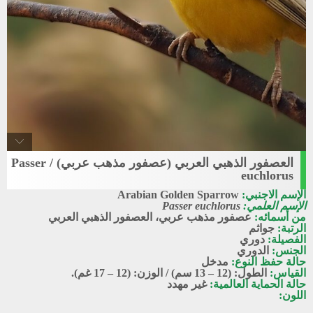
العصفور الذهبي العربي (عصفور مذهب عربي) / Passer
Arabian_Golden_Sparrow1
euchlorus
عصفور مذهب عربي
الإسم الاجنبي:
Arabian Golden Sparrow
الإسم العلمي:
Passer euchlorus
من أسمائه:
عصفور مذهب عربي، العصفور الذهبي العربي
الرتبة:
جواثم
الفصيلة:
دوري
الجنس:
الدوري
حالة حفظ النوع:
مدخل
القياس:
الطول: (12 – 13 سم) / الوزن: (12 – 17 غم).
حالة الحماية العالمية:
غير مهدد
اللون: