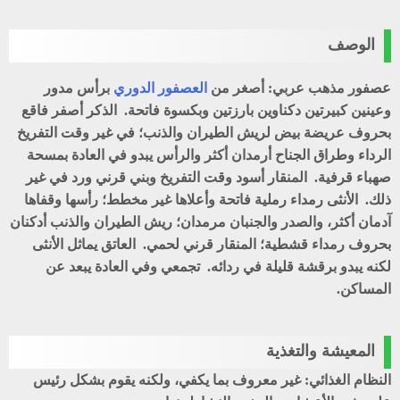
الوصف
عصفور مذهب عربي: أصغر من
العصفور الدوري
برأس مدور
وعينين كبيرتين دكناوين بارزتين وبكسوة فاتحة. الذكر أصفر فاقع
بحروف عريضة بيض لريش الطيران والذنب؛ في غير وقت التفريخ
الرداء وطراق الجناح أرمدان أكثر والرأس يبدو في العادة بمسحة
صهباء قرفية. المنقار أسود وقت التفريخ وبني قرني ورد في غير
ذلك. الأنثى رمداء رملية فاتحة وأعلاها غير مخطط؛ رأسها وقفاها
آدمان أكثر، والصدر والجنبان مرمدان؛ ريش الطيران والذنب أدكنان
بحروف رمداء قشطية؛ المنقار قرني لحمي. العاتق يماثل الأنثى
لكنه يبدو برقشة قليلة في ردائه. تجمعي وفي العادة يبعد عن
المساكن.
المعيشة والتغذية
النظام الغذائي: غير معروف بما يكفي، ولكنه يقوم بشكل رئيس