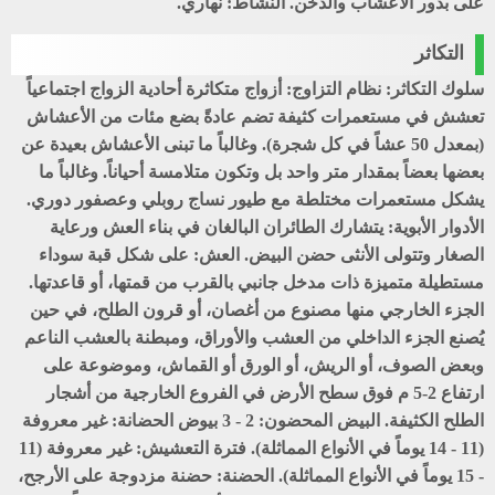
على بذور الأعشاب والدخن. النشاط: نهاري.
التكاثر
سلوك التكاثر: نظام التزاوج: أزواج متكاثرة أحادية الزواج اجتماعياً
تعشش في مستعمرات كثيفة تضم عادةً بضع مئات من الأعشاش
(بمعدل 50 عشاً في كل شجرة). وغالباً ما تبنى الأعشاش بعيدة عن
بعضها بعضاً بمقدار متر واحد بل وتكون متلامسة أحياناً. وغالباً ما
يشكل مستعمرات مختلطة مع طيور نساج روبلي وعصفور دوري.
الأدوار الأبوية: يتشارك الطائران البالغان في بناء العش ورعاية
الصغار وتتولى الأنثى حضن البيض. العش: على شكل قبة سوداء
مستطيلة متميزة ذات مدخل جانبي بالقرب من قمتها، أو قاعدتها.
الجزء الخارجي منها مصنوع من أغصان، أو قرون الطلح، في حين
يُصنع الجزء الداخلي من العشب والأوراق، ومبطنة بالعشب الناعم
وبعض الصوف، أو الريش، أو الورق أو القماش، وموضوعة على
ارتفاع 2-5 م فوق سطح الأرض في الفروع الخارجية من أشجار
الطلح الكثيفة. البيض المحضون: 2 - 3 بيوض الحضانة: غير معروفة
(11 - 14 يوماً في الأنواع المماثلة). فترة التعشيش: غير معروفة (11
- 15 يوماً في الأنواع المماثلة). الحضنة: حضنة مزدوجة على الأرجح،