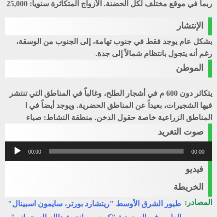
ربما في موقع مختلف لكل الحضنة. الأزواج المتكاثرة سنوياً: 25,000
الإنتشار
بشكل عام يوجد فقط في جنوب تهامة، إلى الجنوب من الوسقة،
رغم أنه يتجول بانتظام شمالاً إلى جدة.
الموطن
يتكاثر دون 600 م في أشجار الطلح، وغالباً في المناطق التي تنتشر
فيها الشجيرات، بعيداً عن المناطق الحضرية. ويوجد أيضاً في ا
المناطق الزراعية خاصة حقول الدخن. منطقة النشاط: صباء
صوت التغريد
مشغل
00:00
00:00
الصوت
فيديو
الخريطة
المصادر:
طيور الشرق الأوسط "ريتشارد بورتر، سايمون اسبينال"