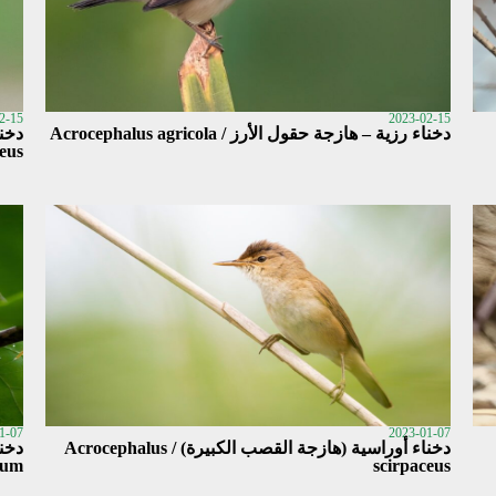
2-15
2023-02-15
دخناء رزية – هازجة حقول الأرز / Acrocephalus agricola
دخنا
eus
1-07
2023-01-07
دخناء أوراسية (هازجة القصب الكبيرة) / Acrocephalus
rum
scirpaceus