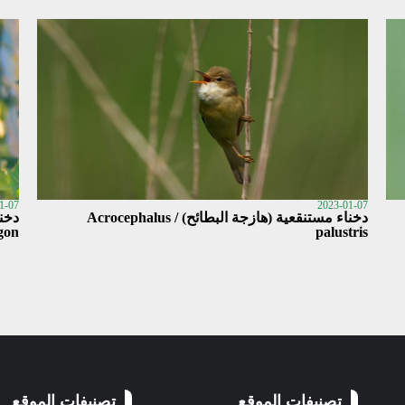
1-07
2023-01-07
دخناء مستنقعية (هازجة البطائح) / Acrocephalus
دخن
gon
palustris
تصنيفات الموقع
تصنيفات الموقع