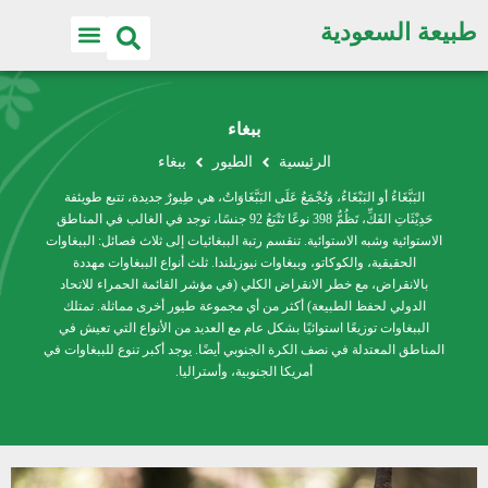
طبيعة السعودية
ببغاء
الرئيسية
الطيور
ببغاء
البَبَّغَاءُ أو البَبْغَاءُ، وَتُجْمَعُ عَلَى البَبَّغَاوَاتُ، هي طِيورٌ جديدة، تتبع طويئفة
حَدِيْثَاتِ الفَكِّ، تَظُمُّ 398 نوعًا تَتْبَعُ 92 جنسًا، توجد في الغالب في المناطق
الاستوائية وشبه الاستوائية. تنقسم رتبة الببغائيات إلى ثلاث فصائل: الببغاوات
الحقيقية، والكوكاتو، وببغاوات نيوزيلندا. ثلث أنواع الببغاوات مهددة
بالانقراض، مع خطر الانقراض الكلي (في مؤشر القائمة الحمراء للاتحاد
الدولي لحفظ الطبيعة) أكثر من أي مجموعة طيور أخرى مماثلة. تمتلك
الببغاوات توزيعًا استوائيًا بشكل عام مع العديد من الأنواع التي تعيش في
المناطق المعتدلة في نصف الكرة الجنوبي أيضًا. يوجد أكبر تنوع للببغاوات في
أمريكا الجنوبية، وأستراليا.