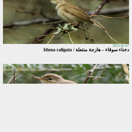
2023-01-07
دخناء سوقاء – هازجة منتعلة / Iduna caligata
2023-01-07
دخناء سايكسية – هازجة ساكيس / Iduna rama