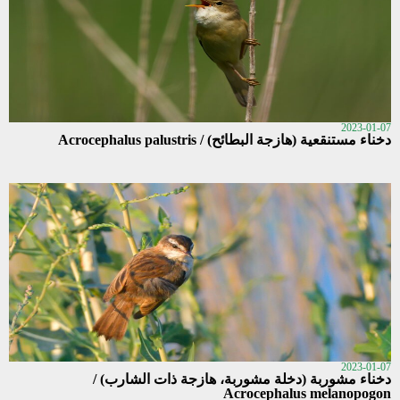
2023-01-07
دخناء مستنقعية (هازجة البطائح) / Acrocephalus palustris
2023-01-07
دخناء مشوربة (دخلة مشوربة، هازجة ذات الشارب) /
Acrocephalus melanopogon