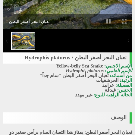
ثعبان البحر أصفر البطن
ثعبان البحر أصفر البطن / Hydrophis platurus
الإسم الاجنبي:
Yellow-belly Sea Snake
الإسم العلمي:
Hydrophis platurus
من أسمائه:
ثعبان البحر أصفر البطن "سام جداً"
الرتبة:
الحرشفيات
الفصيلة:
عرابيد
الجنس:
غيدقة
الحالة الراهنة للنوع:
غير مهدد
الوصف
ثعبان البحر أصفر البطن: يمتاز هذا الثعبان السام برأس صغير ذو