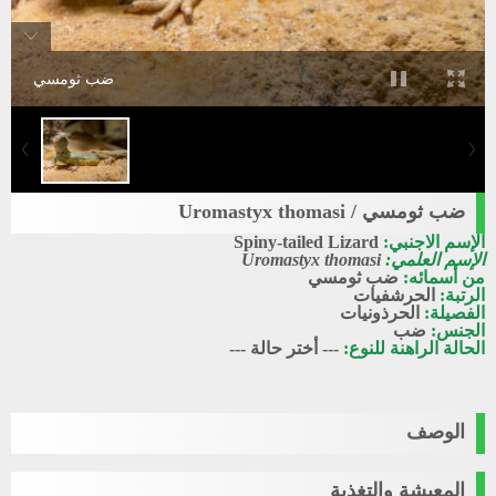
ضب ثومسي
ضب ثومسي / Uromastyx thomasi
الإسم الاجنبي:
Spiny-tailed Lizard
الإسم العلمي:
Uromastyx thomasi
من أسمائه:
ضب ثومسي
الرتبة:
الحرشفيات
الفصيلة:
الحرذونيات
الجنس:
ضب
الحالة الراهنة للنوع:
--- أختر حالة ---
الوصف
المعيشة والتغذية