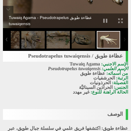
عظاءة طويق Tuwaiq Agama - Pseudotrapelus
tuwaiqensis
عظاءة طويق / Pseudotrapelus tuwaiqensis
الإسم الاجنبي:
Tuwaiq Agama
الإسم العلمي:
Pseudotrapelus tuwaiqensis
من أسمائه:
عظاءة طويق
الرتبة:
الحرشفيات
الفصيلة:
الحرذونيات
الجنس:
الحراذين السينائيَّة
الحالة الراهنة للنوع:
غير مهدد
الوصف
عظاءة طويق:
اكتشفها فريق علمي في سلسلة جبال طويق، عبر