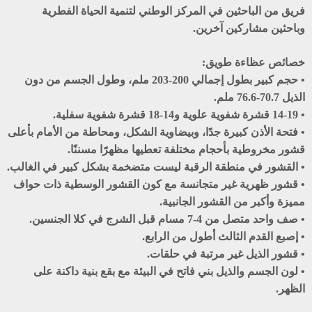
فريق من الباحثين في المركز الوطني لتنمية الحياة الفطرية
وباحثين مشاركين آخرين.
خصائص عظاءة طويق:
• حجم كبير بطول إجمالي 200-203 ملم، وطول الجسم من دون
الذيل 70.7-76.6 ملم.
• 14-19 قشرة شفوية علوية و14-18 قشرة شفوية سفلية.
• فتحة الأذن كبيرة جدًا، وبيضاوية الشكل، ومحاطة من الأمام بأعلى
قشور مخروطية بأحجام مختلفة تعطيها مظهرًا مسننًا.
• القشور في منطقة الرقبة ليست متضخمة بشكل كبير في الغالب.
• قشور ظهرية غير متجانسة مع كون القشور الوسطية ذات حواف
مميزة وأكبر من القشور الجانبية.
• صف واحد متصل من 4-7 مسام قبل الشرج في كلا الجنسين.
• إصبع القدم الثالث أطول من الرابع.
• قشور الذيل غير مرتبة في حلقات.
• لون الجسم والذيل بني فاتح في البيئة مع بقع بنية داكنة على
الظهر.