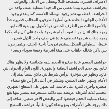
الأطراف قصيرة، مسطحة قليلاً وتغطى من الأعلى والجوانب
بحراشف صغيرة بينما تغطى من الناحية السفلية بصف واحد من
الحراشف فقط، وينعدم وجود الوسائد اللاصقة كما ينعدم وجود
الأهداب الجانبية الحادة على أصابع الطرفين. المخالب قصيرة جداً
والأصبع الثالث من الطرف الخلفي هو الأطول بين بقية الأصابع.
يوجد هناك اثنان من الثقوب أمام شرجية واحدة على كل جانب كما
يوجد درنات شرجية تصطف عادة في صف واحد. الذيل قصير،
غليظ، أسطواني الشكل يستدق تدريجياً ناحية الخلف. ويتميز بلون
بني داكن يتخلله حلقات على هيئة أشرطة رفيعة سوداء وبيضاء.
حراشف الجسم عادة صغيرة الحجم شبه متجانسة ولا يظهر هناك
تباين بين حجم الحراشف البطنية والظهرية. اللون العام للحيوان بني
فاتح. ويظهر في مؤخرة الرأس شريط بني داكن نسبياً يمتد إلى
الأمام وينتهي خلف العينين، وينتشر في أعلى الرأس بقع بيضاء
صغيرة وأخرى كبيرة على جانبيه. كما يظهر على السطح الظهري
للجسم ثلاثة أشرطة عريضة بنية داكنة مستعرضة ينتشر بينها بقع
بيضاء متباينة الحجم فبعضها كبير والبعض الآخر صغير. إضافة إلى
ذلك يوجد على الأطراف بقع بيضاء كبيرة غالباً. حراشف السطح