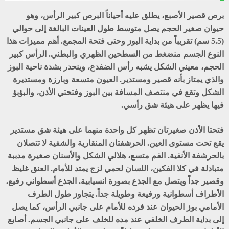
برص قصير الأصبع، يطلق عليه أحياناً البرص كبير الرأس، وهو
حيوان صغير الحجم يصل متوسط طول العينات البالغة إلى حوالي
(5.5 سم) تقريباً من بداية البوز وحتى فتحة المجمع. أهم مميزات هذا
النوع الجسم منضغط من السطحين الظهري والبطني. الرأس كبير
الحجم، معيني الشكل يشبه رأس الضفدع، وينحدر بشدة ناحية البوز
والذي يمتاز بأنه قصير ومستدير. العيون متسعة وبارزة ومستديرة
الشكل وتقع في منتصف المسافة بين البوز وفتحتي الأذن، والبؤبؤ
فيها يظهر على هيئة شق رأسي.
فتحتا الأذن صغيرتان تظهر كل واحدة منهما على هيئة شق مستدير
يقع تحت مستوى العين. الحرشفتان المنقارية والشفية لا تتصلان
بالحرشفة الأنفية. الفم متسع، هلالي الشكل والأسنان صغيرة مدببة
متبادلة في كلا الفكين، اللسان لحمي لزج يمتد للأمام. العنق غليظ
وقصير جداً ويتصل مع الجذع بصورة انسيابية. الجذع أسطواني رفيع.
الأطراف أسطوانية ورفيعة وطويلة جداً. يتجاوز طول الطرف
الأمامي بوز الحيوان عند فرده للأمام على جانبي الرأس، كما يصل
إلى بداية الطرف الخلفي عند مده للخلف على جانبي الجسم. أصابع