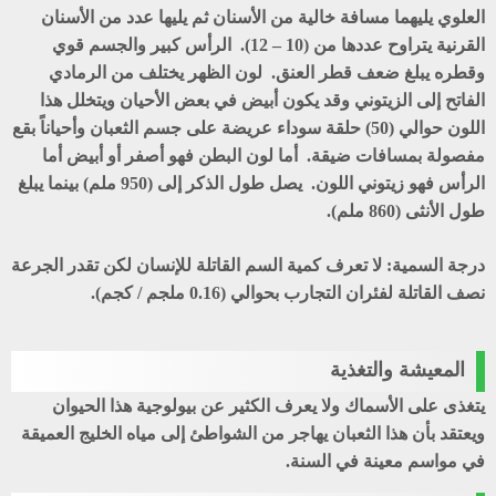
العلوي يليهما مسافة خالية من الأسنان ثم يليها عدد من الأسنان
القرنية يتراوح عددها من (10 – 12). الرأس كبير والجسم قوي
وقطره يبلغ ضعف قطر العنق. لون الظهر يختلف من الرمادي
الفاتح إلى الزيتوني وقد يكون أبيض في بعض الأحيان ويتخلل هذا
اللون حوالي (50) حلقة سوداء عريضة على جسم الثعبان وأحياناً بقع
مفصولة بمسافات ضيقة. أما لون البطن فهو أصفر أو أبيض أما
الرأس فهو زيتوني اللون. يصل طول الذكر إلى (950 ملم) بينما يبلغ
طول الأنثى (860 ملم).
درجة السمية: لا تعرف كمية السم القاتلة للإنسان لكن تقدر الجرعة
نصف القاتلة لفئران التجارب بحوالي (0.16 ملجم / كجم).
المعيشة والتغذية
يتغذى على الأسماك ولا يعرف الكثير عن بيولوجية هذا الحيوان
ويعتقد بأن هذا الثعبان يهاجر من الشواطئ إلى مياه الخليج العميقة
في مواسم معينة في السنة.