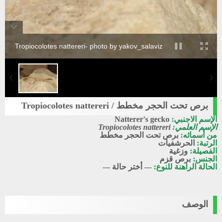
Tropiocolotes nattereri- photo by yakov_salaviz
برص تحت الحجر مخطط / Tropiocolotes nattereri
الإسم الاجنبي:
Natterer's gecko
الإسم العلمي:
Tropiocolotes nattereri
من أسمائه:
برص تحت الحجر مخطط
الرتبة:
الحرشفيات
الفصيلة:
وزغية
الجنس:
برص قزم
الحالة الراهنة للنوع:
--- أختر حالة ---
الوصف