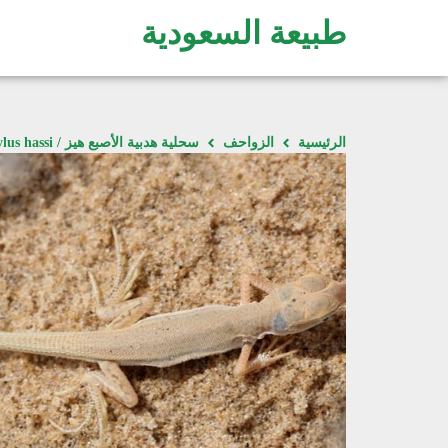
طبيعة السعودية
الرئيسية
الزواحف
سحلية هدبية الأصبع هيز / Acanthodactylus hassi