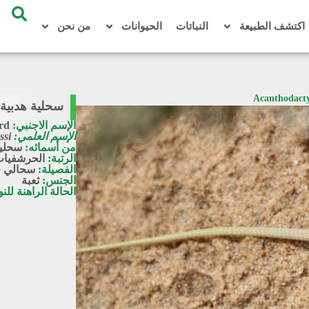
اكتشف الطبيعة
النباتات
الحيوانات
من نحن
سحلية هدبية الأصبع هيز 
الإسم الاجنبي:
rd
الإسم العلمي:
ssi
من أسمائه:
سحلية
الرتبة:
الحرشفيا
الفصيلة:
سحالي ح
الجنس:
ثعبة
الحالة الراهنة للن