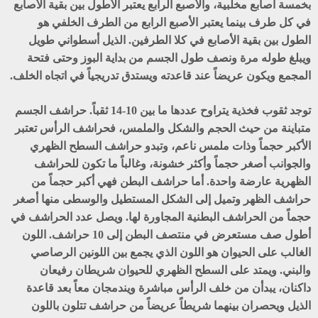
بخمسة أصابع مخلبية، والأصبع الرابع يعتبر الأطول بين بقية الأصابع
في كل طرف بينما يعتبر الأصبع الرابع من الطرف الخلفي هو
الطول بين بقية الأصابع في كلا الطرفين. الذيل أسطواني طويل
ويبلغ طوله مرة ونصف طول الجسم من بداية البوز وحتى فتحة
المجمع ويكون عريضاً عند قاعدته ويستدق تدريجياً في اتجاه الخلف.
توجد ثقوب فخذية يتراوح عددها ما بين 10-14 ثقباً. حراشف الجسم
متباينة من حيث الحجم والشكل والملمس، فحراشف الرأس تعتبر
الأكبر حجماً وذات ملمس ناعم، وتبدو حراشف السطح الظهري
والجوانب أصغر حجماً وأكثر خشونة، وغالباً ما تكون للحراشف
الظهرية عارضة واحدة. أما حراشف البطن فهي أكبر حجماً من
حراشف الظهر وتميل إلى الشكل المستطيل والوسطى منها أصغر
حجماً من الحراشف البطنية المجاورة لها. ويصل عدد الحراشف في
أطول صف مستعرض في منتصف البطن إلى 10 حراشف. اللون
الغالب على الحيوان هو اللون الذي يجمع بين اللونين الرصاصي
والبني. ويمتد على السطح الظهري للحيوان شريطان رفيعان
داكنان، يبدأن من خلف الرأس مباشرة ويندمجان معاً بعد قاعدة
الذيل ويحصران بينهما شريطاً عريضاً من حراشف تتلون باللون