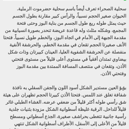
سحلية الصحراء تعرف أيضاً باسم سحلية حضرموت الرملية.
الحيوان صغير الحجم نسبياً، والرأس كبير مقارنة بطول الجسم
حيث يمثل طوله ربع طول الجسم من بناية البوز وحتى فتحة
المجمع، وشكله مثلث وله قاعدة عريضة تنحدر بصورة انسيابية من
مقدمة الجبهة إلى الأمام في اتجاه البوز، والخطم طويل نسبياً. فتحتا
الأنف صغيرتا الحجم تقعان في مقدمة الخطم، والحرشفة الأنفية
منفصلة عن الحرشفة الشفوية العليا، العينان كبيرتان وذات شكل
بيضاوي تمتدان أفقياً في مستوى أعلى قليلاً من مستوى فتحتي
الأذن، وتقعان في منتصف المسافة الممتدة بين مقدمة البوز
وفتحتي الأذن.
بؤبؤ العين مستدير الشكل أسود اللون والجفن السفلي به نافذة
شفافة تغلق عند اللمس. فتحتا الأذن كبيرتا الحجم تظهران على هيئة
شق رأسي طوله أكثر قليلاً من ضعفي عرضه. الغشاء الطبلي غائر
قليلاً للداخل. الرقبة غليظة أسطوانية الشكل مزودة بثنيات جلدية
رأسية جانبية تتغطى بحراشف صغيرة، الجذع أسطواني ومسطح
قليلاً من الأعلى إلى الأسفل، الأطراف أسطوانية الشكل تنتهي