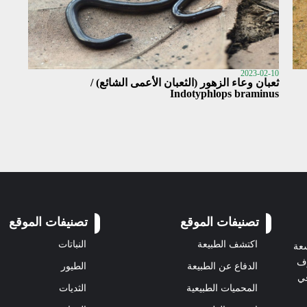
2023-02-10
ثعبان وعاء الزهور (الثعبان الأعمى الشائع) /
Indotyphlops braminus
تصنيفات الموقع
تصنيفات الموقع
اكتشف الطبيعة
النباتات
سعة
رف
الدفاع عن الطبيعة
الطيور
في
المحميات الطبيعية
الثديات