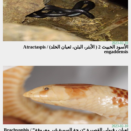
2023-02-10
الأسود الخبيث 2 ( الأبتر، البثن، ثعبان الخلد) / Atractaspis
engaddensis
2023-02-10
ثعبان رفيولي القصيرة “درجة السمية غير معروفة” / Brachyophis