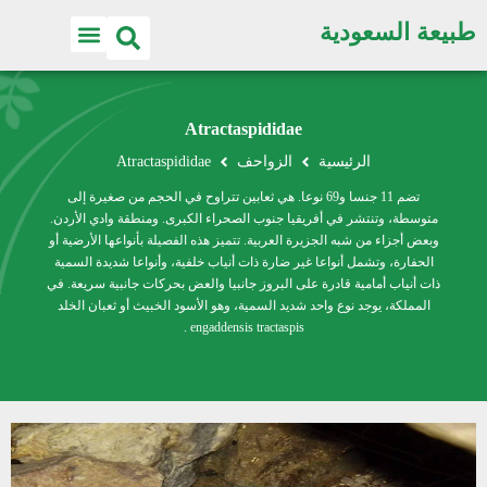
طبيعة السعودية
Atractaspididae
الرئيسية
الزواحف
Atractaspididae
تضم 11 جنسا و69 نوعا. هي ثعابين تتراوح في الحجم من صغيرة إلى
متوسطة، وتنتشر في أفريقيا جنوب الصحراء الكبرى. ومنطقة وادي الأردن.
وبعض أجزاء من شبه الجزيرة العربية. تتميز هذه الفصيلة بأنواعها الأرضية أو
الحفارة، وتشمل أنواعا غير ضارة ذات أنياب خلفية، وأنواعا شديدة السمية
ذات أنياب أمامية قادرة على البروز جانبيا والعض بحركات جانبية سريعة. في
المملكة، يوجد نوع واحد شديد السمية، وهو الأسود الخبيث أو ثعبان الخلد
engaddensis tractaspis .