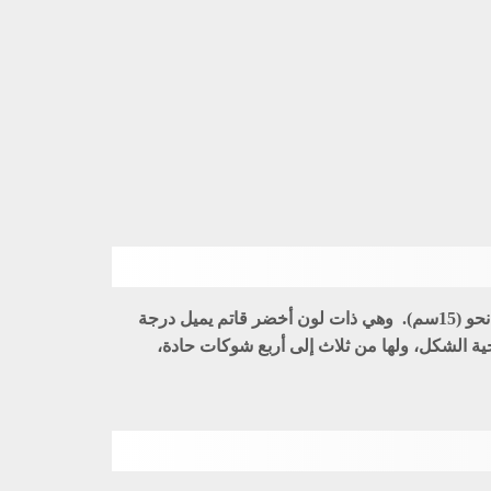
الدرما (الدريما، الجنبة) هي عشبة شوكية معمرة، زاحفة ومتفرعة بكثافة على هيئة شبه دائرية، وربما ارتفعت من القاعدة إلى نحو (15سم). وهي ذات لون أخضر قاتم يميل درجة
محية الشكل، ولها من ثلاث إلى أربع شوكات حادة،