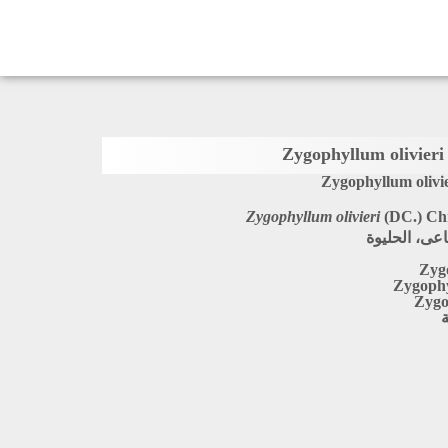
Zygophyllum olivie
Zygophyllum olivieri
(DC.) Ch
عى، الحليوة
Zygo
Zygophy
Zygo