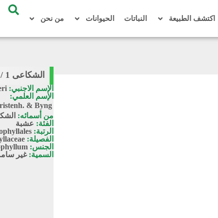
اكتشف الطبيعة
النباتات
الحيوانات
من نحن
الشكاعى 1 / Zygophyllum olivieri
الإسم الاجنبي:
ri
الإسم العلمي:
ristenh. & Byng
من أسمائه:
الشكا
الفئة:
عشبة
الرتبة:
phyllales
الفصيلة:
llaceae
الجنس:
phyllum
السمية:
غير سامة