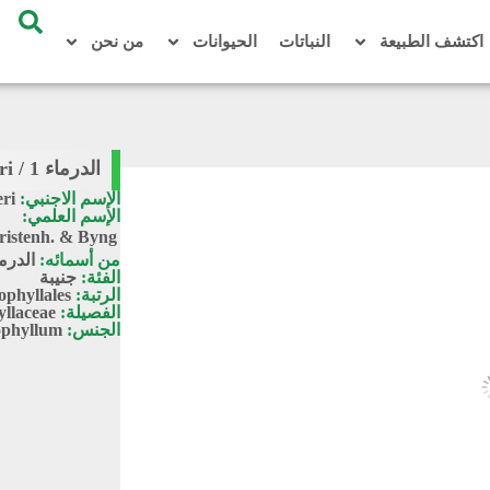
اكتشف الطبيعة
النباتات
الحيوانات
من نحن
الدرماء 1 / Zygophyllum bruguieri
الإسم الاجنبي:
ri
الإسم العلمي:
ristenh. & Byng
من أسمائه:
الدرم
الفئة:
جنيبة
الرتبة:
phyllales
الفصيلة:
llaceae
الجنس:
phyllum