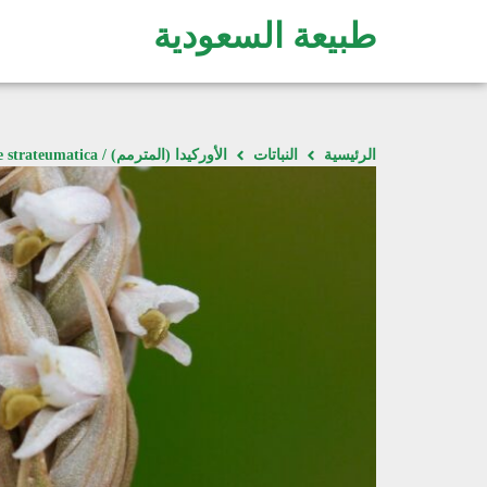
طبيعة السعودية
الرئيسية
النباتات
الأوركيدا (المترمم) / Zeuxine strateumatica