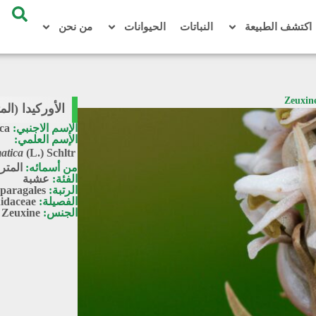
اكتشف الطبيعة
النباتات
الحيوانات
من نحن
الأوركيدا (المترمم) / atica
الإسم الاجنبي:
ca
الإسم العلمي:
matica
(L.) Schltr.
من أسمائه:
المتر
الفئة:
عشبة
الرتبة:
paragales
الفصيلة:
idaceae
الجنس:
Zeuxine