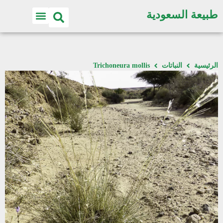
طبيعة السعودية
الرئيسية
النباتات
Trichoneura mollis