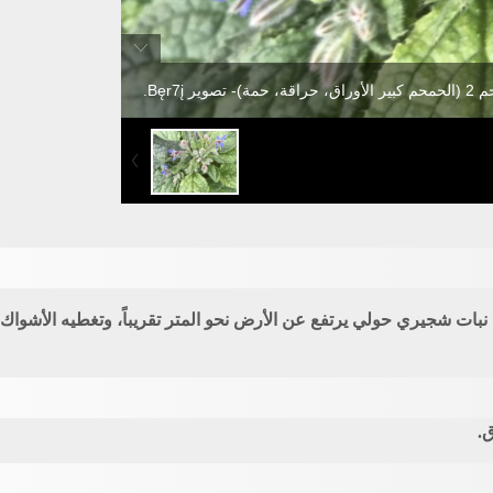
، حمة)- تصوير Bęr7į.
ق.