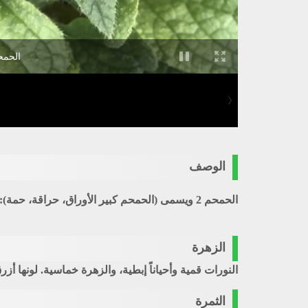
الحمحم 2 (الحمحم كبير الأوراق، حراقة
الوصف
الحمحم 2 ويسمى (الحمحم كبير الأوراق، حراقة، حمة): نبات شجيري حولي يرتفع عن الأرض نحو المتر تقريباً، وتغطيه الأشواك القاسية.
الزهرة
النورات قمية وأحياناً إبطية، والزهرة خماسية. لونها أزر
الثمرة