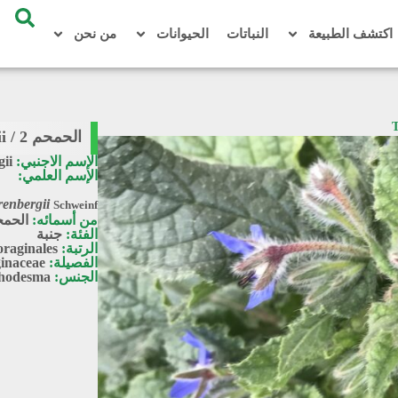
اكتشف الطبيعة
النباتات
الحيوانات
من نحن
الحمحم 2 / Trichodesma ehrenbergii
الإسم الاجنبي:
ii
الإسم العلمي:
enbergii
Schweinf.
من أسمائه:
الحمحم
الفئة:
جنبة
الرتبة:
raginales
الفصيلة:
inaceae
الجنس:
chodesma