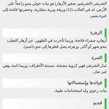
الشرشر (الشرشير صغير الأزهار) هو نبات حولي ينمو زاحفاً على
الأرض، له في الغالب (12) وريقة وبرية متقاربة، وخضرتها فاتحة إلى
غبرة يسير.
الزهرة
أزهاره صفراء فاتحة، وربما تأخرت في الظهور، عن أزهار
القطب
بنحو شهر أو أكثر. وزهرته يصل قطرها إلى نحو (1سم).
الثمرة
ثمار الشرشر فهي كروية مجنحة، مسننة الأطراف، وربما تامة. وهي
غير ضار.
فوائدها وإستعمالاتها
نبات رعوي وله استخدامات طبية.
فيديو