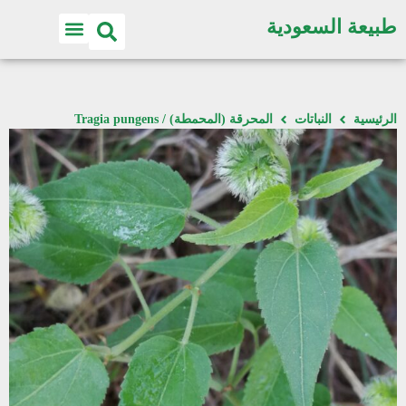
طبيعة السعودية
الرئيسية
النباتات
المحرقة (المحمطة) / Tragia pungens