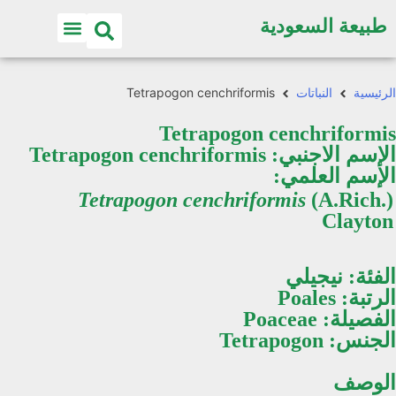
طبيعة السعودية
اكتشف الطبيعة
الرئيسية
النباتات
Tetrapogon cenchriformis
Tetrapogon cenchriformis
الإسم الاجنبي:
Tetrapogon cenchriformis
الإسم العلمي:
Tetrapogon cenchriformis
(A.Rich.)
Clayton
الفئة:
نيجيلي
الرتبة:
Poales
الفصيلة:
Poaceae
الجنس:
Tetrapogon
الوصف