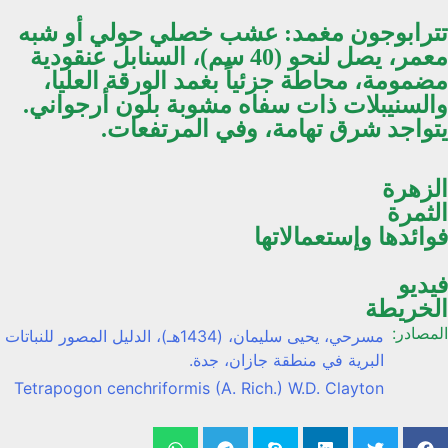
تترابوجون مغمد
: عشب خصلي حولي أو شبه
معمر، يصل لنحو (40 سم)، السنابل عنقودية
مضمومة، محاطة جزئياً بغمد الورقة العليا،
والسنيبلات ذات سفاه مشوبة بلون أرجواني.
يتواجد شرق تهامة، وفي المرتفعات.
الزهرة
الثمرة
فوائدها وإستعمالاتها
فيديو
الخريطة
المصادر:
مسرحي، يحيى سليمان، (1434هـ)، الدليل المصور للنباتات
البرية في منطقة جازان، جدة.
Tetrapogon cenchriformis (A. Rich.) W.D. Clayton