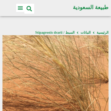
طبيعة السعودية
الرئيسية
النباتات
السبط / Stipagrostis drarii