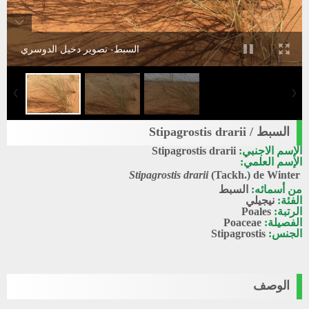
السبط- تصوير دخيل الدوسري
السبط / Stipagrostis drarii
الإسم الاجنبي:
Stipagrostis drarii
الإسم العلمي:
Stipagrostis drarii
(Tackh.) de Winter
من أسمائه:
السبط
الفئة:
نيجيلي
الرتبة:
Poales
الفصيلة:
Poaceae
الجنس:
Stipagrostis
الوصف