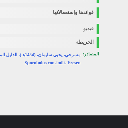
فوائدها وإستعمالاتها
فيديو
الخريطة
المصادر:
مسرحي، يحيى سليمان، (1434هـ)، الدليل المصور للنباتات البرية في منطقة جازان، جدة.
Sporobolus consimilis Fresen.