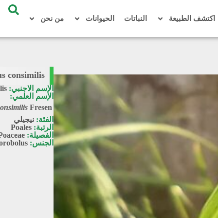
اكتشف الطبيعة
النباتات
الحيوانات
من نحن
s consimilis
الإسم الاجنبي:
lis
الإسم العلمي:
onsimilis
Fresen.
الفئة:
نيجيلي
الرتبة:
Poales
الفصيلة:
Poaceae
الجنس:
orobolus