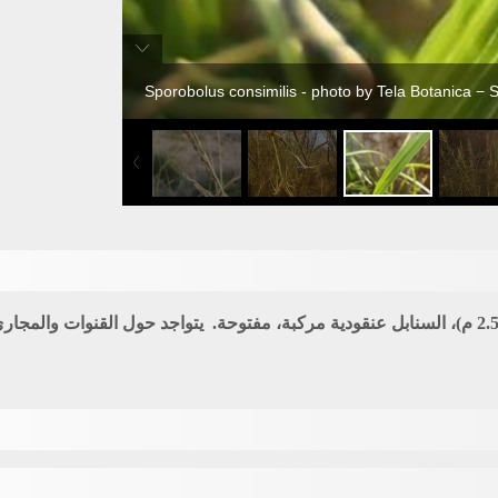
Sporobolus consimilis - photo by Tela Botanica − 
: عشب ريزومي معمر، متكتل، يعلو لحد (2.5 م)، السنابل عنقودية مركبة، مفتوحة. يتواجد حول