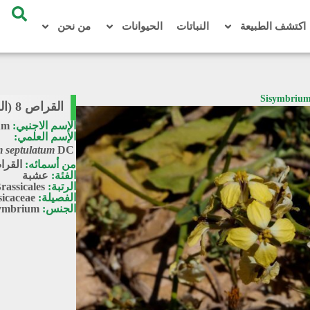
اكتشف الطبيعة
النباتات
الحيوانات
من نحن
القراص 8 (الحويرة 2) / Sisymbrium septulatum
الإسم الاجنبي:
um
الإسم العلمي:
m septulatum
DC.
من أسمائه:
القر
الفئة:
عشبة
الرتبة:
rassicales
الفصيلة:
sicaceae
الجنس:
ymbrium