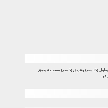
: حولي عشبي أجرد غض ذو سيقان بسيطة إلى متفرعة يرتفع (20 – 40 سم)، الأوراق السفلية وردية الشكل بطول (15 سم) وعرض (5 سم) مفصصة بعمق
رعر.