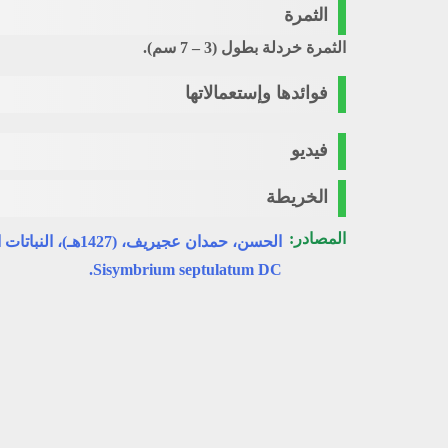
الثمرة
الثمرة خردلة بطول (3 – 7 سم).
فوائدها وإستعمالاتها
فيديو
الخريطة
المصادر:
الحسن، حمدان عجيريف، (1427هـ)، النباتات البرية في مراعي شمال المملكة العربية السعودية، وزارة الزراعة، المركز الوطني لبحوث الزراعة والثروة الحيوانية، الرياض.
Sisymbrium septulatum DC.