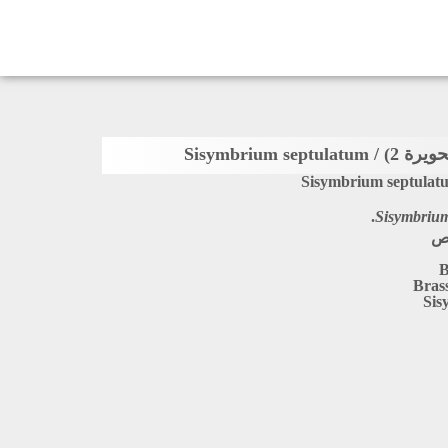
Sisymbrium septulat
Sisymbriu
اص
B
Bras
Sis