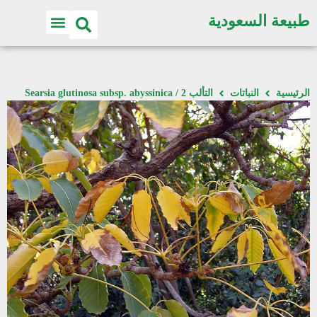
طبيعة السعودية
الرئيسية
النباتات
التألب 2 / Searsia glutinosa subsp. abyssinica