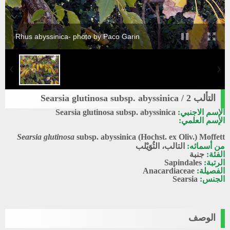
Rhus abyssinica- photo by Paco Garin
التألب 2 / Searsia glutinosa subsp. abyssinica
الإسم الاجنبي:
Searsia glutinosa subsp. abyssinica
الإسم العلمي:
Searsia glutinosa
subsp
.
abyssinica
(Hochst. ex Oliv.) Moffett
من أسمائه:
التالب، الثُوَيْلب
الفئة:
جنبة
الرتبة:
Sapindales
الفصيلة:
Anacardiaceae
الجنس:
Searsia
الوصف