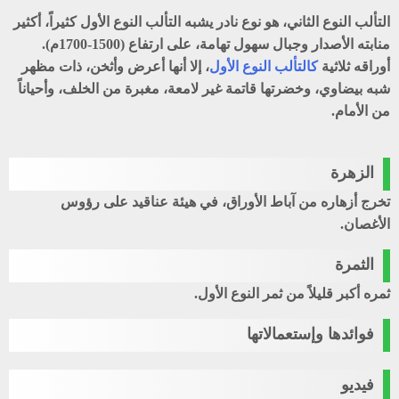
التألب
النوع الثاني، هو نوع نادر يشبه
التألب
النوع الأول كثيراً، أكثير
منابته الأصدار وجبال سهول تهامة، على ارتفاع (1500-1700م).
أوراقه ثلاثية
كالتألب النوع الأول
، إلا أنها أعرض وأثخن، ذات مظهر
شبه بيضاوي، وخضرتها قاتمة غير لامعة، مغبرة من الخلف، وأحياناً
من الأمام.
الزهرة
تخرج أزهاره من آباط الأوراق، في هيئة عناقيد على رؤوس
الأغصان.
الثمرة
ثمره أكبر قليلاً من ثمر النوع الأول.
فوائدها وإستعمالاتها
فيديو