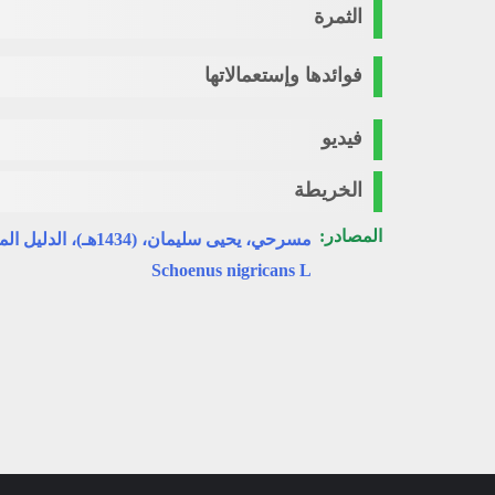
الثمرة
فوائدها وإستعمالاتها
فيديو
الخريطة
المصادر:
مسرحي، يحيى سليمان، (1434هـ)، الدليل المصور للنباتات البرية في منطقة جازان، جدة.
Schoenus nigricans L