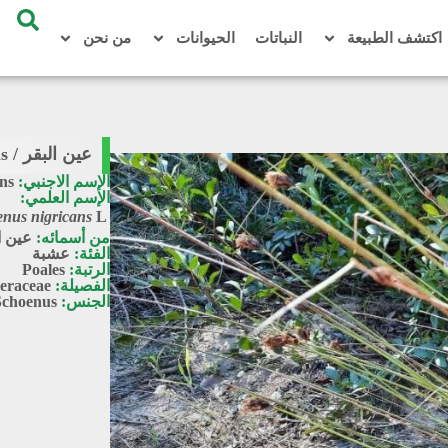
اكتشف الطبيعة
النباتات
الحيوانات
من نحن
عين البقر / Schoenus nigricans
الإسم الاجنبي:
ns
الإسم العلمي:
nus nigricans
L
من أسمائه:
عين ا
الفئة:
عشبة
الرتبة:
Poales
الفصيلة:
eraceae
الجنس:
Schoenus