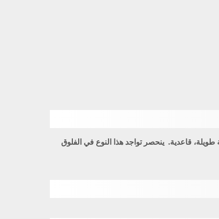
لرفيعة بطول (30 – 80 سم)، الأوراق شريطية طويلة، قاعدية. ينحصر تواجد هذا النوع في الفلوق