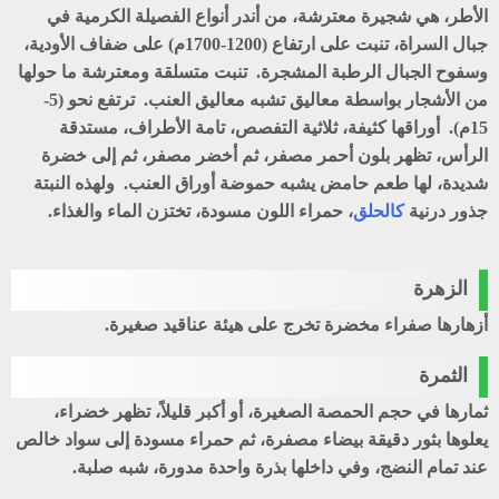
الأطر، هي شجيرة معترشة، من أندر أنواع الفصيلة الكرمية في
جبال السراة، تنبت على ارتفاع (1200-1700م) على ضفاف الأودية،
وسفوح الجبال الرطبة المشجرة. تنبت متسلقة ومعترشة ما حولها
من الأشجار بواسطة معاليق تشبه معاليق العنب. ترتفع نحو (5-
15م). أوراقها كثيفة، ثلاثية التفصص، تامة الأطراف، مستدقة
الرأس، تظهر بلون أحمر مصفر، ثم أخضر مصفر، ثم إلى خضرة
شديدة، لها طعم حامض يشبه حموضة أوراق العنب. ولهذه النبتة
جذور درنية
كالحلق
، حمراء اللون مسودة، تختزن الماء والغذاء.
الزهرة
أزهارها صفراء مخضرة تخرج على هيئة عناقيد صغيرة.
الثمرة
ثمارها في حجم الحمصة الصغيرة، أو أكبر قليلاً، تظهر خضراء،
يعلوها بثور دقيقة بيضاء مصفرة، ثم حمراء مسودة إلى سواد خالص
عند تمام النضج، وفي داخلها بذرة واحدة مدورة، شبه صلبة.