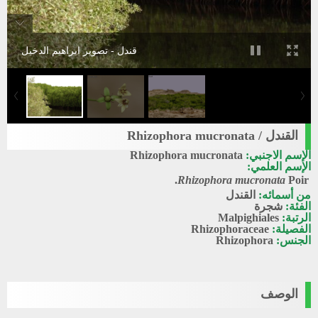
قندل - تصوير ابراهيم الدخيل
القندل / Rhizophora mucronata
الإسم الاجنبي:
Rhizophora mucronata
الإسم العلمي:
Rhizophora mucronata
Poir.
من أسمائه:
القندل
الفئة:
شجرة
الرتبة:
Malpighiales
الفصيلة:
Rhizophoraceae
الجنس:
Rhizophora
الوصف