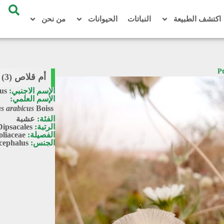
اكتشف الطبيعة
النباتات
الحيوانات
من نحن
أم قلاص (3) / Pterocephalus arabicus
الإسم الاجنبي:
us
الإسم العلمي:
s arabicus
Boiss.
الفئة:
عشبة
الرتبة:
Dipsacales
الفصيلة:
oliaceae
الجنس:
cephalus