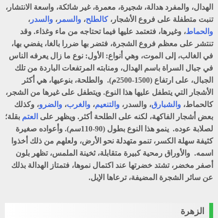
الهدال
، والمفرد
هدالة
، شجيرة، معمرة، غير شائكة، واسعة الانتشار،
تنبت متطفلة على فروع الأشجار،
كالطلح
،
والسمر
،
والسدر
،
والحماط
، وغيرها، فتعتمد عليها فيما تحتاجه من ماء وغذاء. وقد
تنتشر على معظم فروع الشجرة، فتضر بها ضررا بالغا، يفضي بها،
في الغالب، إلى الموت، وهي أنواع: الأول: نوع ما زال يعرفه الناس
في جبال السراة باسم الهدال، ومنابته المرتفعات الباردة من تلك
الجبال، على ارتفاع (1500-2500م). والطلحة، بنوعيها، هي أكثر
الأشجار التي يتطفل عليها هذا النوع. ويتطفل على غيرها من الشجر،
كالحماط،
والشبارق
، والسدر،
والتنعيم
،
والغرب
،
والضرو
، وكذلك
بعض أشجار الفاكهة، لكنه على الطلحة أكثر. ويظهر على
العتم
بقلة؛
لصلابة عوده. ينمو هذا النوع بطول (90-110سم). وأعواده صغيرة
كثيفة سهلة الكسر، تنمو متهدلة نحو الأرض، ولعلهم من ذلك أخذوا
اسمه. والأوراق رمحية كبيرة متقابلة، ثخينة الملمس، تظهر بلون
أصفر مخضر، تشتد خضرتها عند اكتمال نموها، فتمتاز الهدالة بذلك
عن سائر الشجرة المضيفة، ترعاها الإبل.
الزهرة