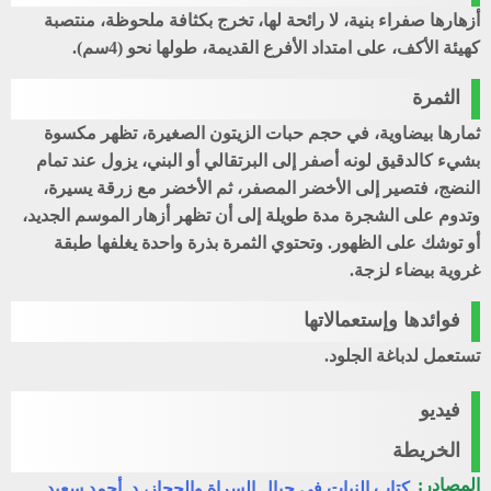
أزهارها صفراء بنية، لا رائحة لها، تخرج بكثافة ملحوظة، منتصبة
كهيئة الأكف، على امتداد الأفرع القديمة، طولها نحو (4سم).
الثمرة
ثمارها بيضاوية، في حجم حبات الزيتون الصغيرة، تظهر مكسوة
بشيء كالدقيق لونه أصفر إلى البرتقالي أو البني، يزول عند تمام
النضج، فتصير إلى الأخضر المصفر، ثم الأخضر مع زرقة يسيرة،
وتدوم على الشجرة مدة طويلة إلى أن تظهر أزهار الموسم الجديد،
أو توشك على الظهور. وتحتوي الثمرة بذرة واحدة يغلفها طبقة
غروية بيضاء لزجة.
فوائدها وإستعمالاتها
تستعمل لدباغة الجلود.
فيديو
الخريطة
المصادر:
كتاب النبات في جبال السراة والحجاز، د. أحمد سعيد