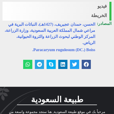
فيديو
الخريطة
المصادر:
الحسن، حمدان عجيريف، (1427هـ)، النباتات البرية في
مراعي شمال المملكة العربية السعودية، وزارة الزراعة،
المركز الوطني لبحوث الزراعة والثروة الحيوانية،
الرياض.
Paracaryum rugulosum (DC.) Boiss.
طبيعة السعودية
مرحباً بك في موقع طبيعة السعودية, هنا ستجد مجموعة واسعة من