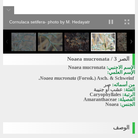
Cornulaca setifera- photo by M. Hedayatr
الصر 3 / Noaea mucronata
الإسم الاجنبي:
Noaea mucronata
الإسم العلمي:
Noaea mucronata
(Forssk.) Asch. & Schweinf.
من أسمائه:
صر
الفئة:
عشب أو جنيبة
الرتبة:
Caryophyllales
الفصيلة:
Amaranthaceae
الجنس:
Noaea
الوصف