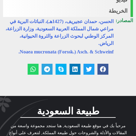
الخريطة
المصادر:
الحسن، حمدان عجيريف، (1427هـ)، النباتات البرية في
مراعي شمال المملكة العربية السعودية، وزارة الزراعة،
المركز الوطني لبحوث الزراعة والثروة الحيوانية،
الرياض.
Noaea mucronata (Forssk.) Asch. & Schweinf.
طبيعة السعودية
مرحباً بك في موقع طبيعة السعودية, هنا ستجد مجموعة واسعة من
المقالات والأدلة والشروحات حول طبيعة المملكة, لتتعرف على أنواع