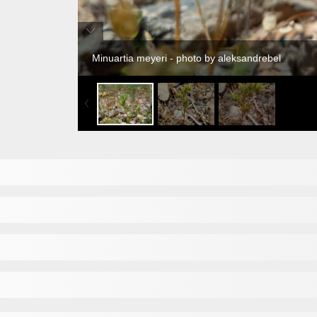
Minuartia meyeri - photo by aleksandrebel