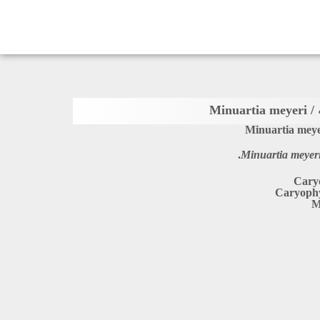
Minua
Minuartia meye
Minuartia meyer
Caryo
Caryophy
M