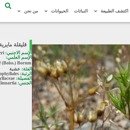
اكتشف الطبيعة
النباتات
الحيوانات
من نحن
قليقلة مايرية / rtia meyeri
الإسم الاجنبي:
ri
الإسم العلمي:
i
(Boiss.) Bornm.
الفئة:
عشبة
الرتبة:
phyllales
الفصيلة:
llaceae
الجنس:
inuartia