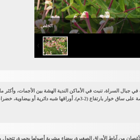
الخلص
ي جبال السراة، تنبت في الأماكن الندية الهشة بين الأجمات، وأكثر ما
معترشة ما حولها، على علو (1800-2500م). تقوم الخلصة على ساق خوار بارتفاع
صان من آباط الأوراق الصغيرة، بيضاء مشربة أصولها بحمرة، تتحول مع ال