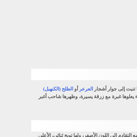
 تنبت إلى جوار أشجار
العرعر
أو
الطلح (الكنهبل)
 (2-3م). أوراقها شبه دائرية أو بيضاوية، خضراء يعلوها غبرة مع زرقة يسيرة، وظهرها شاحب أغبر
تقادم إلى اللون الأصفر، ولها تويج ثنائي، الأعلى