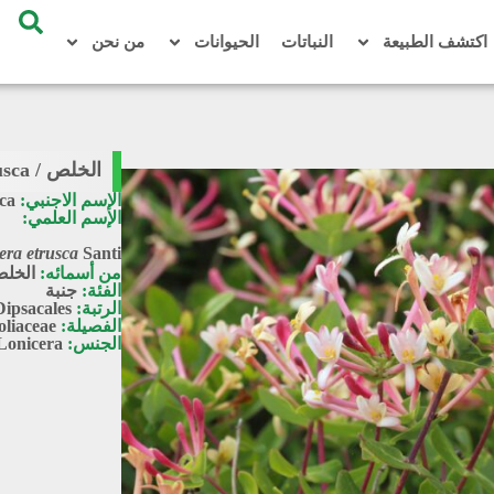
اكتشف الطبيعة
النباتات
الحيوانات
من نحن
الخلص / Lonicera etrusca
الإسم الاجنبي:
ca
الإسم العلمي:
era etrusca
Santi
من أسمائه:
الخلص
الفئة:
جنبة
الرتبة:
Dipsacales
الفصيلة:
oliaceae
الجنس:
Lonicera