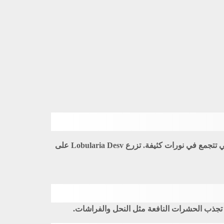
Lobularia Desv هو جنس نباتي ينتمي إلى الفصيلة الصليبية (Brassicaceae). تشتهر هذه النباتات بأزهارها الصغيرة والعطرة التي تتجمع في نورات كثيفة. تزرع Lobularia Desv على
ة تجذب الحشرات النافعة مثل النحل والفراشات.