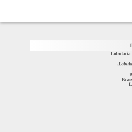
Lobularia 
Lobula
B
Bras
L