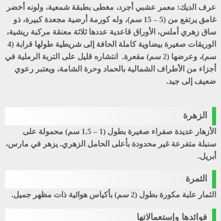
عرف الديك
: معمر عشبي أجرد، مغطى بطبقة شمعية، ولونه أخضر
غامق يرتفع من (5 – 15 سم)، وله كورمة أرضية مجعدة كبيرة، ذو
ساق زهري أملس، الأوراق قاعدية عددها ثلاثة معنقة مركبة ريشية،
الوريقات صغيرة بيضاوية كاملة الحافة إلى شريطية طولها قرابة (4
سم)، وعرضها (2 سم) مقعرة. انتشاره قليل على التربة الرملية في
أجزاء من الأطراف الشمالية بالحماد وحرة الشامة، ويعتبر رعوي
ضعيف إلى جيد.
الزهرة
الأزهار عديدة صفراء صغيرة بطول (1 – 1.5 سم) محمولة على
سنبلة متفرعة غير محدودة بأعلى الحامل الزهري. يزهر في مارس،
أبريل.
الثمرة
الثمار علبة مكورة بطول (2 سم) بأكياس هوائية ذات مظهر جميل.
فوائدها وإستعمالاتها