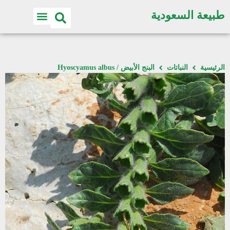
طبيعة السعودية
الرئيسية
النباتات
البنج الأبيض / Hyoscyamus albus