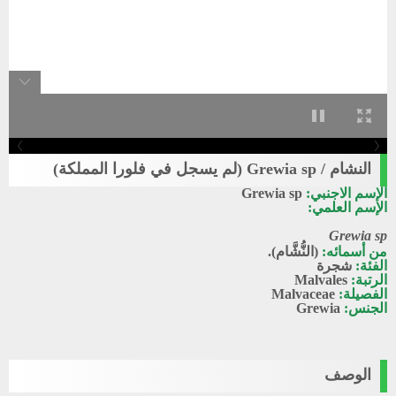
النشام / Grewia sp (لم يسجل في فلورا المملكة)
الإسم الاجنبي:
Grewia sp
الإسم العلمي:
Grewia sp
من أسمائه:
(النُّشَّام).
الفئة:
شجرة
الرتبة:
Malvales
الفصيلة:
Malvaceae
الجنس:
Grewia
الوصف