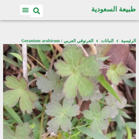
طبيعة السعودية
الرئيسية
النباتات
الغرنوقي العربي / Geranium arabicum